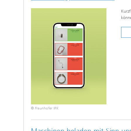
Kurzf
könne
© Fraunhofer IPK
Maschinen beladen mit Sinn un