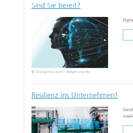
Sind Sie bereit?
Digit
© iStockphoto.com - metamorworks
Resilienz ins Unternehmen!
Ganzh
intel