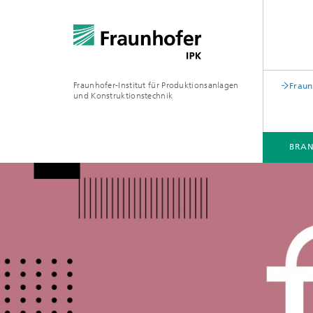
Fraunhofer-Institut für Produktionsanlagen
Fraun
und Konstruktionstechnik
BRA
BRANCHEN
KOMPETENZEN & LÖSUNGEN
ZUSAMMENARBEIT
WEITERBILDUNGEN