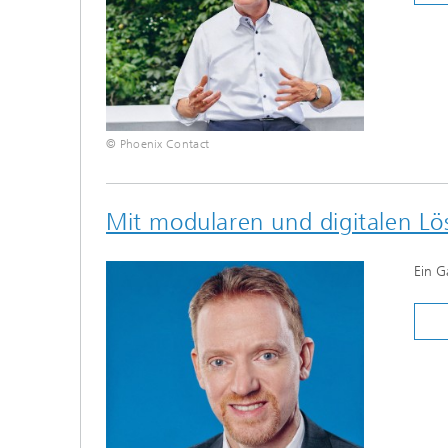
© Phoenix Contact
Mit modularen und digitalen Lös
Ein G