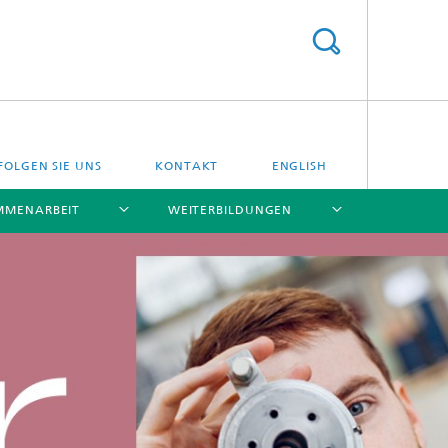
FOLGEN SIE UNS
KONTAKT
ENGLISH
MMENARBEIT
WEITERBILDUNGEN
[X]
[X]
[X]
[X]