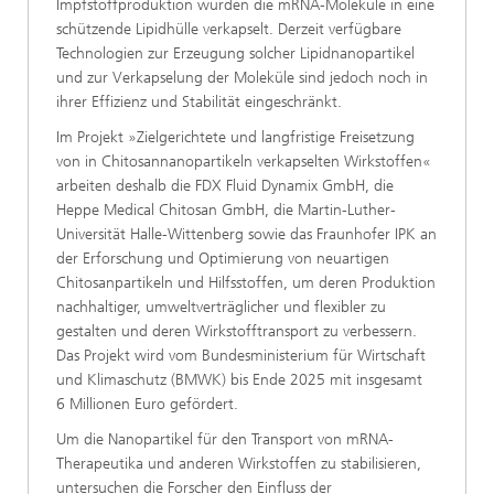
Impfstoffproduktion wurden die mRNA-Moleküle in eine
schützende Lipidhülle verkapselt. Derzeit verfügbare
Technologien zur Erzeugung solcher Lipidnanopartikel
und zur Verkapselung der Moleküle sind jedoch noch in
ihrer Effizienz und Stabilität eingeschränkt.
Im Projekt »Zielgerichtete und langfristige Freisetzung
von in Chitosannanopartikeln verkapselten Wirkstoffen«
arbeiten deshalb die FDX Fluid Dynamix GmbH, die
Heppe Medical Chitosan GmbH, die Martin-Luther-
Universität Halle-Wittenberg sowie das Fraunhofer IPK an
der Erforschung und Optimierung von neuartigen
Chitosanpartikeln und Hilfsstoffen, um deren Produktion
nachhaltiger, umweltverträglicher und flexibler zu
gestalten und deren Wirkstofftransport zu verbessern.
Das Projekt wird vom Bundesministerium für Wirtschaft
und Klimaschutz (BMWK) bis Ende 2025 mit insgesamt
6 Millionen Euro gefördert.
Um die Nanopartikel für den Transport von mRNA-
Therapeutika und anderen Wirkstoffen zu stabilisieren,
untersuchen die Forscher den Einfluss der