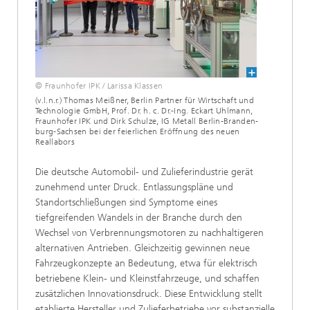
© Fraunhofer IPK / Larissa Klassen
(v.l.n.r.) Thomas Meißner, Berlin Partner für Wirtschaft und
Technologie GmbH, Prof. Dr. h. c. Dr.-Ing. Eckart Uhlmann,
Fraunhofer IPK und Dirk Schulze, IG Metall Berlin-Branden­
burg-Sachsen bei der feierlichen Eröffnung des neuen
Reallabors
Die deutsche Automobil- und Zulieferindustrie gerät
zunehmend unter Druck. Entlassungspläne und
Standortschließungen sind Symptome eines
tiefgreifenden Wandels in der Branche durch den
Wechsel von Verbrennungsmotoren zu nachhaltigeren
alternativen Antrieben. Gleichzeitig gewinnen neue
Fahrzeugkonzepte an Bedeutung, etwa für elektrisch
betriebene Klein- und Kleinstfahrzeuge, und schaffen
zusätzlichen Innova­tionsdruck. Diese Entwicklung stellt
etablierte Hersteller und Zulieferbetriebe vor substanzielle