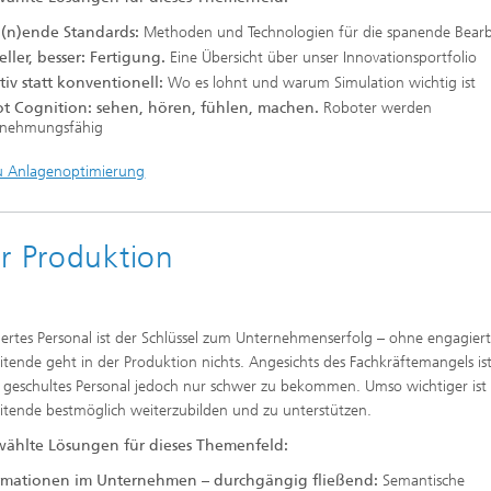
(n)ende Standards:
Methoden und Technologien für die spanende Bear
eller, besser: Fertigung.
Eine Übersicht über unser Innovationsportfolio
tiv statt konventionell:
Wo es lohnt und warum Simulation wichtig ist
t Cognition: sehen, hören, fühlen, machen.
Roboter werden
nehmungsfähig
u Anlagenoptimierung
er Produktion
ziertes Personal ist der Schlüssel zum Unternehmenserfolg – ohne engagier
itende geht in der Produktion nichts. Angesichts des Fachkräftemangels is
 geschultes Personal jedoch nur schwer zu bekommen. Umso wichtiger ist 
itende bestmöglich weiterzubilden und zu unterstützen.
ählte Lösungen für dieses Themenfeld:
rmationen im Unternehmen – durchgängig fließend:
Semantische