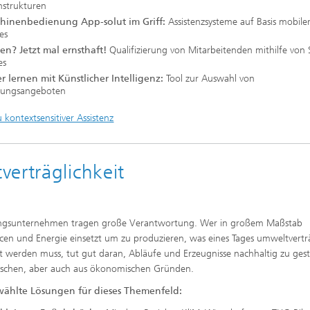
nstrukturen
hinenbedienung App-solut im Griff:
Assistenzsysteme auf Basis mobile
ces
len? Jetzt mal ernsthaft!
Qualifizierung von Mitarbeitenden mithilfe von 
es
er lernen mit Künstlicher Intelligenz:
Tool zur Auswahl von
lungsangeboten
 kontextsensitiver Assistenz
erträglichkeit
ungsunternehmen tragen große Verantwortung. Wer in großem Maßstab
cen und Energie einsetzt um zu produzieren, was eines Tages umweltvertr
t werden muss, tut gut daran, Abläufe und Erzeugnisse nachhaltig zu gest
ischen, aber auch aus ökonomischen Gründen.
ählte Lösungen für dieses Themenfeld: