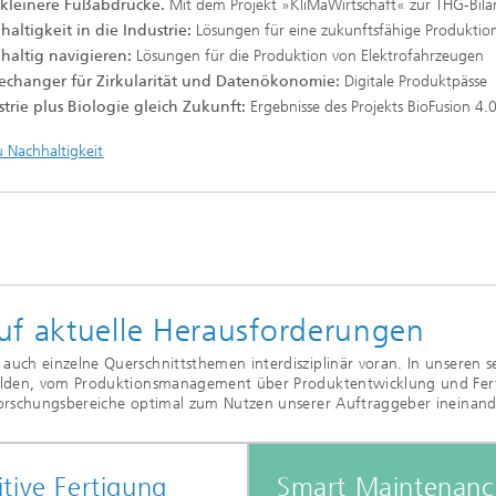
: kleinere Fußabdrücke.
Mit dem Projekt »KliMaWirtschaft« zur THG-Bila
haltigkeit in die ­Industrie:
Lösungen für eine zukunftsfähige Produktio
haltig navigieren:
Lösungen für die Produktion von Elektrofahrzeugen
changer für Zirkularität und Datenökonomie:
Digitale Produktpässe
strie plus Biologie gleich Zukunft:
Ergebnisse des Projekts BioFusion 4.
 Nachhaltigkeit
uf aktuelle Herausforderungen
ch einzelne Querschnittsthemen interdisziplinär voran. In unseren se
lden, vom Produktionsmanagement über Produktentwicklung und Fertig
orschungsbereiche optimal zum Nutzen unserer Auftraggeber ineinand
tive Fertigung
Smart Maintenanc