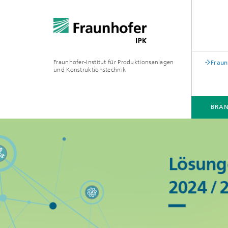
Fraunhofer-Institut für Produktionsanlagen
Fraun
und Konstruktionstechnik
BRA
BRANCHEN
KOMPETENZEN & LÖSUNGEN
ZUSAMMENARBEIT
WEITERBILDUNGEN