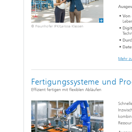
Ausgew
Von 
Lebe
© Fraunhofer IPK/Larissa Klassen
Digi
Tech
Durc
Date
Mehr z
Fertigungssysteme und Pr
Effizient fertigen mit flexiblen Abläufen
Schnell
Inzwisc
kombini
Ressour