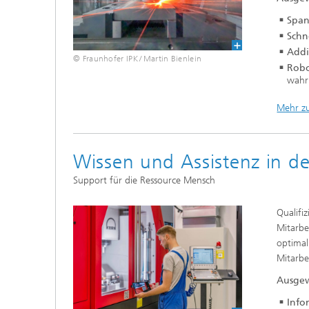
Span
Schn
Addi
© Fraunhofer IPK / Martin Bienlein
Robo
wahr
Mehr z
Wissen und Assistenz in d
Support für die ­Ressource Mensch
Qualifi
Mitarbe
optimal
Mitarbe
Ausgew
Info