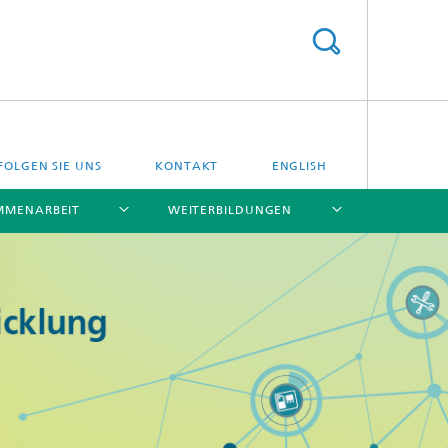
FOLGEN SIE UNS
KONTAKT
ENGLISH
MMENARBEIT
WEITERBILDUNGEN
[X]
[X]
[X]
[X]