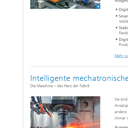
Ausgew
Digi
Smar
resil
Stab
flexi
Digi
Produ
Mehr z
Intelligente mechatronisc
Die Maschine – das Herz der Fabrik
Sie sin
Ansatzp
andere 
immer n
Ausgew