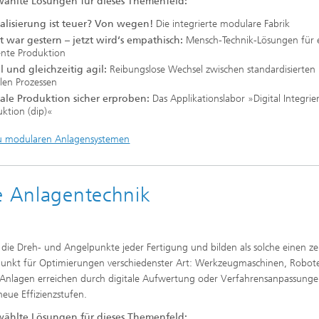
ählte Lösungen für dieses Themenfeld:
talisierung ist teuer? Von wegen!
Die integrierte modulare Fabrik
t war gestern – jetzt wird‘s empathisch:
Mensch-Technik-Lösungen für 
iente Produktion
il und gleichzeitig agil:
Reibungslose Wechsel zwischen standardisierten
blen Prozessen
tale Produktion sicher erproben:
Das Applikationslabor »Digital Integrie
ktion (dip)«
u modularen Anlagensystemen
he Anlagentechnik
d die Dreh- und Angelpunkte jeder Fertigung und bilden als solche einen ze
unkt für Optimierungen verschiedenster Art: Werkzeugmaschinen, Robot
Anlagen erreichen durch digitale Aufwertung oder Verfahrensanpassung
eue Effizienzstufen.
ählte Lösungen für dieses Themenfeld: