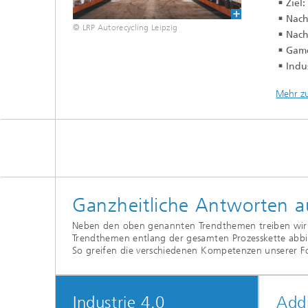
Ziel
Nach
© LRP Autorecycling Leipzig
Nach
Game
Indu
Mehr zu
Ganzheitliche Antworten a
Neben den oben genannten Trendthemen treiben wir au
Trendthemen entlang der gesamten Prozesskette abbi
So greifen die verschiedenen Kompetenzen unserer F
Industrie 4.0
Addi