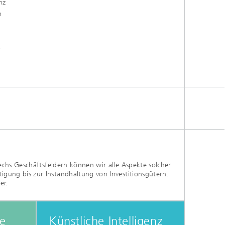
nz
n
0
chs Geschäftsfeldern können wir alle Aspekte solcher
ung bis zur Instandhaltung von Investitionsgütern.
er.
e
Künstliche Intelligenz