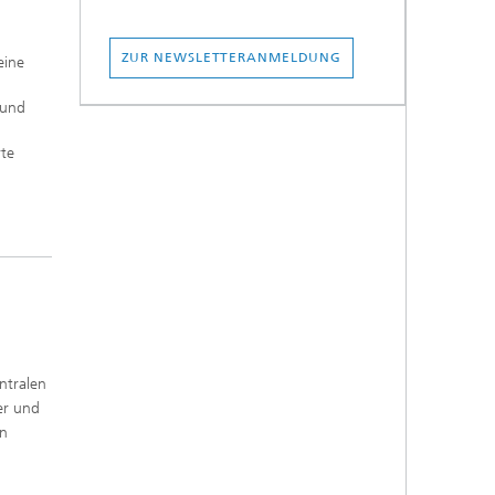
ZUR NEWSLETTERANMELDUNG
eine
 und
rte
ntralen
er und
en