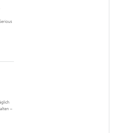
r
Serious
äglich
alten –