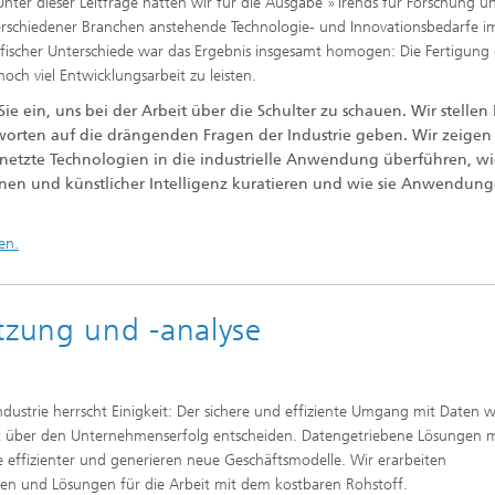
nter dieser Leitfrage hatten wir für die Ausgabe »Trends für Forschung u
erschiedener Branchen anstehende Technologie- und Innovationsbedarfe i
fischer Unterschiede war das Ergebnis insgesamt homogen: Die Fertigung
och viel Entwicklungsarbeit zu leisten.
ie ein, uns bei der Arbeit über die Schulter zu schauen. Wir stellen
worten auf die drängenden Fragen der Industrie geben. Wir zeigen
rnetzte Technologien in die industrielle Anwendung überführen, wi
nen und künstlicher Intelligenz kuratieren und wie sie Anwendun
en.
zung und -­analyse
Industrie herrscht Einigkeit: Der sichere und ­effiziente Umgang mit Daten w
t über den Unternehmenserfolg entscheiden. Datengetriebene Lösungen
e effizienter und generieren neue Geschäftsmodelle. Wir erarbeiten
ien und Lösungen für die Arbeit mit dem kostbaren Rohstoff.