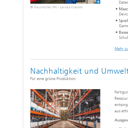
Date
© Fraunhofer IPK / Larissa Klassen
Masc
Devi
Spie
Gam
Bess
Schu
Mehr zu
Nachhaltigkeit und Umweltv
Für eine grüne Produktion
Fertig
Ressour
entsorg
aus eth
Ausgew