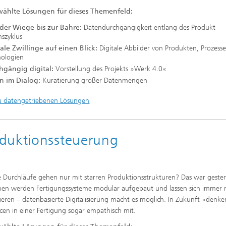
ählte Lösungen für dieses Themenfeld:
der Wiege bis zur Bahre:
Datendurchgängigkeit entlang des Produkt-
nszyklus
tale Zwillinge auf einen Blick:
Digitale Abbilder von Produkten, Prozess
nologien
hgängig digital:
Vorstellung des Projekts »Werk 4.0«
n im Dialog:
Kuratierung großer Datenmengen
u datengetriebenen Lösungen
oduktionssteuerung
e Durchläufe gehen nur mit starren Produktionsstrukturen? Das war gester
hen werden Fertigungssysteme modular aufgebaut und lassen sich immer 
eren – datenbasierte Digitalisierung macht es möglich. In Zukunft »denke
cen in einer Fertigung sogar empathisch mit.