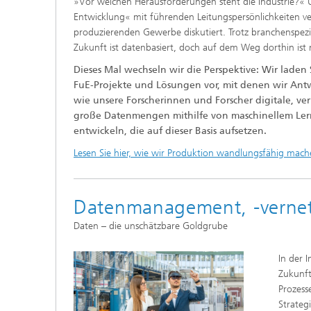
»Vor welchen Herausforderungen steht die Industrie?« U
Entwicklung« mit führenden Leitungspersönlichkeiten v
produzierenden Gewerbe diskutiert. Trotz branchenspezi
Zukunft ist datenbasiert, doch auf dem Weg dorthin ist n
Dieses Mal wechseln wir die Perspektive: Wir laden S
FuE-Projekte und Lösungen vor, mit denen wir Ant
wie unsere Forscherinnen und Forscher digitale, ve
große Datenmengen mithilfe von maschinellem Ler
entwickeln, die auf dieser Basis aufsetzen.
Lesen Sie hier, wie wir Produktion wandlungsfähig mach
Datenmanagement, -vernet
Daten – die unschätzbare Goldgrube
In der 
Zukunf
Prozess
Strateg