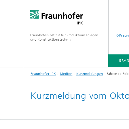
Fraunhofer-Institut für Produktionsanlagen
Fraun
und Konstruktionstechnik
BRA
Fraunhofer IPK
Medien
Kurzmeldungen
Fahrende Robot
BRANCHEN
KOMPETENZEN & LÖSUNGEN
ZUSAMMENARBEIT
WEITERBILDUNGEN
Kurzmeldung vom Okto