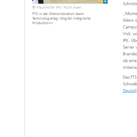
Schnitt
© Fraunhofer IPK / Ruth Asan
„Moment
FTS in der Demonstration beim
Technologietag »Digital Integrierte
Wenn da
Produktion«
Campus-
Vick, w
IPK. Üb
Server 
Brandsc
ob eine
miteina
Das FTS
Schwabm
Deutsc