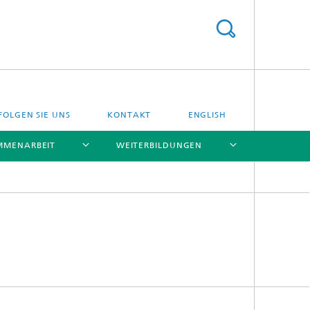
FOLGEN SIE UNS
KONTAKT
ENGLISH
MMENARBEIT
WEITERBILDUNGEN
[X]
[X]
[X]
[X]