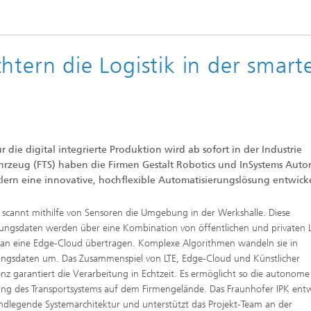
htern die Logistik in der smart
die digital integrierte Produktion wird ab sofort in der Industrie
ahrzeug (FTS) haben die Firmen Gestalt Robotics und InSystems Aut
lern eine innovative, hochflexible Automatisierungslösung entwicke
 scannt mithilfe von Sensoren die Umgebung in der Werkshalle. Diese
gsdaten werden über eine Kombination von öffentlichen und privaten L
an eine Edge-Cloud übertragen. Komplexe Algorithmen wandeln sie in
ngsdaten um. Das Zusammenspiel von LTE, Edge-Cloud und Künstlicher
genz garantiert die Verarbeitung in Echtzeit. Es ermöglicht so die autonome
ng des Transportsystems auf dem Firmengelände. Das Fraunhofer IPK entw
ndlegende Systemarchitektur und unterstützt das Projekt-Team an der