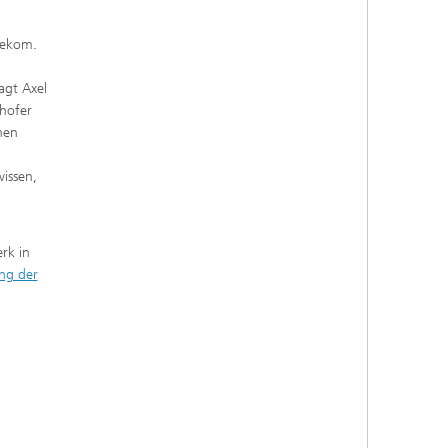
lekom.
agt Axel
nhofer
nen
issen,
rk in
ung der