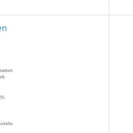
en
omation
lt.
TE-
ickelte