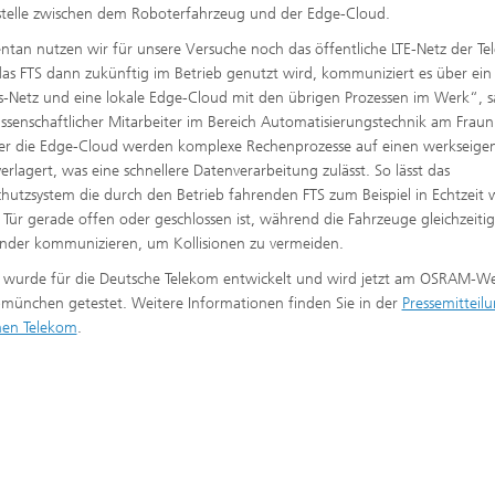
stelle zwischen dem Roboterfahrzeug und der Edge-Cloud.
an nutzen wir für unsere Versuche noch das öffentliche LTE-Netz der Te
s FTS dann zukünftig im Betrieb genutzt wird, kommuniziert es über ein
Netz und eine lokale Edge-Cloud mit den übrigen Prozessen im Werk“, s
issenschaftlicher Mitarbeiter im Bereich Automatisierungstechnik am Frau
er die Edge-Cloud werden komplexe Rechenprozesse auf einen werkseige
verlagert, was eine schnellere Datenverarbeitung zulässt. So lässt das
hutzsystem die durch den Betrieb fahrenden FTS zum Beispiel in Echtzeit w
 Tür gerade offen oder geschlossen ist, während die Fahrzeuge gleichzeitig
nder kommunizieren, um Kollisionen zu vermeiden.
 wurde für die Deutsche Telekom entwickelt und wird jetzt am OSRAM-We
ünchen getestet. Weitere Informationen finden Sie in der
Pressemitteil
hen Telekom
.