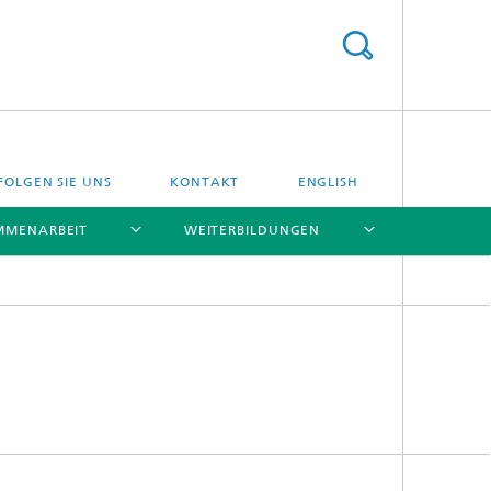
FOLGEN SIE UNS
KONTAKT
ENGLISH
MMENARBEIT
WEITERBILDUNGEN
[X]
[X]
[X]
[X]