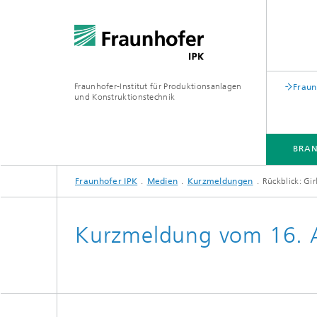
Fraunhofer-Institut für Produktionsanlagen
Fraun
und Konstruktionstechnik
BRA
Fraunhofer IPK
Medien
Kurzmeldungen
Rückblick: Gi
BRANCHEN
KOMPETENZEN & LÖSUNGEN
ZUSAMMENARBEIT
WEITERBILDUNGEN
Kurzmeldung vom 16. A