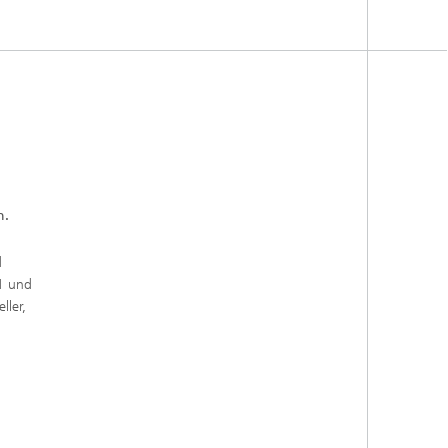
n.
d
11 und
ller,