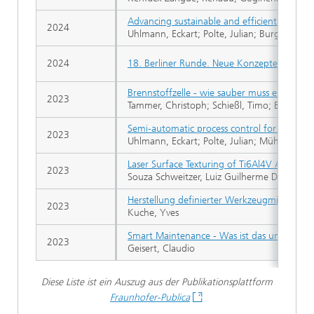
Advancing sustainable and efficient industri
2024
Uhlmann, Eckart; Polte, Julian; Burgdorf, Ph
2024
18. Berliner Runde. Neue Konzepte für We
Brennstoffzelle - wie sauber muss es sein?
2023
Tammer, Christoph; Schießl, Timo; Burgdorf,
Semi-automatic process control for efficien
2023
Uhlmann, Eckart; Polte, Julian; Mühlich, Ch
Laser Surface Texturing of Ti6Al4V Alloy for 
2023
Souza Schweitzer, Luiz Guilherme De
Herstellung definierter Werkzeugmikrogeom
2023
Kuche, Yves
Smart Maintenance - Was ist das und was k
2023
Geisert, Claudio
Diese Liste ist ein Auszug aus der Publikationsplattform
Fraunhofer-Publica