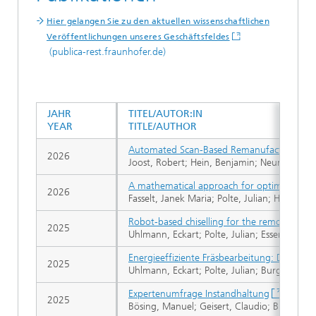
Hier gelangen Sie zu den aktuellen wissenschaftlichen
Veröffentlichungen unseres Geschäftsfeldes
(publica-rest.fraunhofer.de)
JAHR
TITEL/AUTOR:IN
YEAR
TITLE/AUTHOR
Automated Scan-Based Remanufacturing Proce
2026
Joost, Robert; Hein, Benjamin; Neumann, B
A mathematical approach for optimized addi
2026
Fasselt, Janek Maria; Polte, Julian; Hennig, 
Robot-based chiselling for the removal of
2025
Uhlmann, Eckart; Polte, Julian; Esser, Gero 
Energieeffiziente Fräsbearbeitung: Die Rol
2025
Uhlmann, Eckart; Polte, Julian; Burgdorf, Ph
Expertenumfrage Instandhaltung
2025
Bösing, Manuel; Geisert, Claudio; Brandenbu