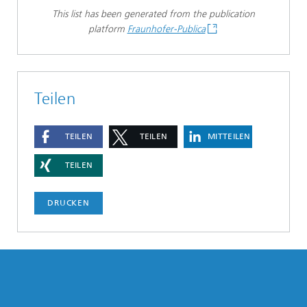
This list has been generated from the publication
platform
Fraunhofer-Publica
Teilen
TEILEN
TEILEN
MITTEILEN
TEILEN
DRUCKEN