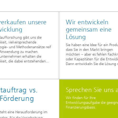
verkaufen unsere
Wir entwickeln
wicklung
gemeinsam eine
Lösung
laufforschung gibt uns die
keit, vielversprechende
Sie haben eine Idee für ein Prod
ogie- und Methodenansätze reif
dass Sie in den Markt bringen
e Anwendung zu machen.
möchten − aber es fehlen Fachkr
unternehmen erhalten die
oder Kapazitäten für die Entwic
keit, die dabei entstehenden...
Dann entwickeln Sie die Lösung m
auftrag vs.
Sprechen Sie uns 
 Förderung
Wir finden für Ihre
Entwicklungsaufgabe die geeign
Finanzierungsbasis.
teht eine Herausforderung im
erden. Für die Verarbeitung