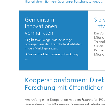
Hier erfahren Sie mehr über unser Forschungsangebot
.
Gemeinsam
Sie 
Innovationen
Ent
vermarkten
Die Vor
Möglich
Es gibt zwei Wege, wie neuartige
Technol
Lösungen aus den Fraunhofer-Instituten
für di
in den Markt gelangen:
Partner
Sie vermarkten unsere Entwicklung.
Möglich
...
Kooperationsformen: Direkt
Forschung mit öffentlicher
Am Anfang einer Kooperation mit dem Fraunhofer IPK s
Unternehmen: Die Effizienz von Prozessen soll erhöht w