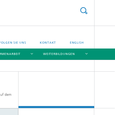
FOLGEN SIE UNS
KONTAKT
ENGLISH
MMENARBEIT
WEITERBILDUNGEN
[X]
[X]
[X]
[X]
 auf dem