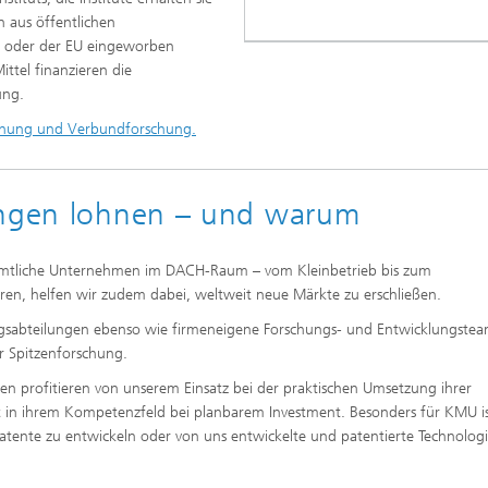
 aus öffentlichen
n oder der EU eingeworben
ittel finanzieren die
ung.
schung und Verbundforschung.
tungen lohnen – und warum
 sämtliche Unternehmen im DACH-Raum – vom Kleinbetrieb bis zum
en, helfen wir zudem dabei, weltweit neue Märkte zu erschließen.
sabteilungen ebenso wie firmeneigene Forschungs- und Entwicklungstea
r Spitzenforschung.
 profitieren von unserem Einsatz bei der praktischen Umsetzung ihrer
aft in ihrem Kompetenzfeld bei planbarem Investment. Besonders für KMU i
tente zu entwickeln oder von uns entwickelte und patentierte Technologi