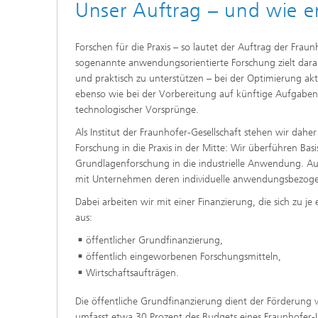
Unser Auftrag – und wie er
Forschen für die Praxis – so lautet der Auftrag der Fraun
sogenannte anwendungsorientierte Forschung zielt dar
und praktisch zu unterstützen – bei der Optimierung a
ebenso wie bei der Vorbereitung auf künftige Aufgaben
technologischer Vorsprünge.
Als Institut der Fraunhofer-Gesellschaft stehen wir dah
Forschung in die Praxis in der Mitte: Wir überführen Bas
Grundlagenforschung in die industrielle Anwendung. 
mit Unternehmen deren individuelle anwendungsbezog
Dabei arbeiten wir mit einer Finanzierung, die sich zu j
aus:
öffentlicher Grundfinanzierung,
öffentlich eingeworbenen Forschungsmitteln,
Wirtschaftsaufträgen.
Die öffentliche Grundfinanzierung dient der Förderung 
umfasst etwa 30 Prozent des Budgets eines Fraunhofer-Inst