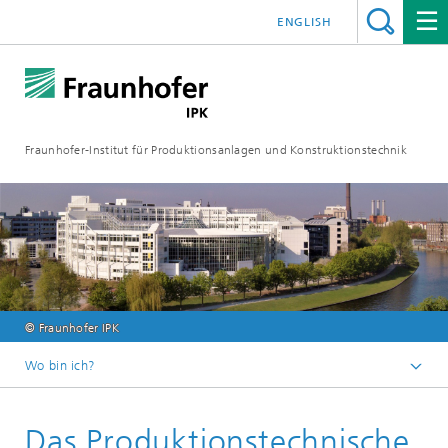
ENGLISH
Fraunhofer-Institut für Produktionsanlagen und Konstruktionstechnik
© Fraunhofer IPK
Wo bin ich?
Fraunhofer IPK
Das Produktionstechnische
Über uns