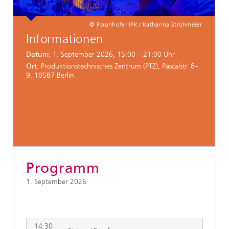
© Fraunhofer IPK / Katharina Strohmeier
Informationen
Datum
: 1. September 2026, 15:00 – 21:00 Uhr
Ort
: Produktionstechnisches Zentrum (PTZ), Pascalstr. 8–
9, 10587 Berlin
Programm
1. September 2026
14:30