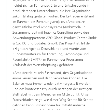
Tagesgeschäft die Zukunft verdrängt« veröffentlicht. Er
richtet sich an Führungskräfte und Entscheidende in
produzierenden Unternehmen, die ihre Organisation
zukunftsfähig gestalten wollen. Der Leitfaden entstand
im Rahmen des Forschungsprojekts »Ambidextre
ganzheitliche Produktionssysteme (AmbiProd)« in
Zusammenarbeit mit Ingenics Consulting sowie den
Anwendungspartnern AZO Global Product Center GmbH
& Co. KG und budatec GmbH. Das Projekt ist Teil der
»Hightech Agenda Deutschland« und wurde vom
Bundesministerium für Forschung, Technologie und
Raumfahrt (BMFTR) im Rahmen des Programms
»Zukunft der Wertschöpfung« gefördert.
»Ambidextrie ist kein Zielzustand, den Organisationen
einmal erreichen und dann verwalten können. Die
Balance muss immer wieder aktiv hergestellt werden,
und das kontextsensitiv, durch Betätigen der richtigen
Stellhebel mit dem Menschen im Mittelpunkt. Unser
Praxisleitfaden zeigt, wie dieser Weg Schritt für Schritt
gelingen kann, insbesondere für mittelständische