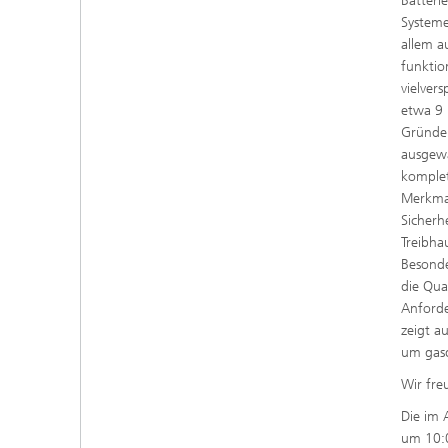
Batteri
Systeme
allem a
funktio
vielver
etwa 9 
Gründen
ausgewä
komplet
Merkmal
Sicherh
Treibha
Besonde
die Qua
Anforde
zeigt a
um gasd
Wir fre
Die im 
um 10:0