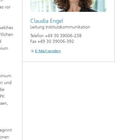
n-
es vor
Claudia Engel
Leitung Institutskommunikation
welches
tlichen
Telefon +49 30 39006-238
d
Fax +49 30 39006-392
nium
E-Mail senden
e
minium.
en und
die
IPK
ssen,
eginnt
ionen