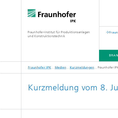
Fraunhofer-Institut für Produktionsanlagen
Fraun
und Konstruktionstechnik
BRA
Fraunhofer IPK
Medien
Kurzmeldungen
Fraunhofer IP
BRANCHEN
KOMPETENZEN & LÖSUNGEN
ZUSAMMENARBEIT
WEITERBILDUNGEN
Kurzmeldung vom 8. Ju