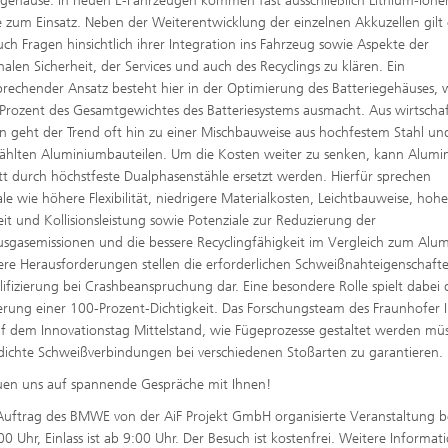
egehäuse. In neuen E-Fahrzeugen kommen fast ausschließlich Lithium-Ione
 zum Einsatz. Neben der Weiterentwicklung der einzelnen Akkuzellen gilt 
uch Fragen hinsichtlich ihrer Integration ins Fahrzeug sowie Aspekte der
nalen Sicherheit, der Services und auch des Recyclings zu klären. Ein
sprechender Ansatz besteht hier in der Optimierung des Batteriegehäuses, 
Prozent des Gesamtgewichtes des Batteriesystems ausmacht. Aus wirtschaf
 geht der Trend oft hin zu einer Mischbauweise aus hochfestem Stahl un
hlten Aluminiumbauteilen. Um die Kosten weiter zu senken, kann Alumi
t durch höchstfeste Dualphasenstähle ersetzt werden. Hierfür sprechen
e wie höhere Flexibilität, niedrigere Materialkosten, Leichtbauweise, hoh
eit und Kollisionsleistung sowie Potenziale zur Reduzierung der
usgasemissionen und die bessere Recyclingfähigkeit im Vergleich zum Alu
re Herausforderungen stellen die erforderlichen Schweißnahteigenschaft
lifizierung bei Crashbeanspruchung dar. Eine besondere Rolle spielt dabei 
rung einer 100-Prozent-Dichtigkeit. Das Forschungsteam des Fraunhofer 
uf dem Innovationstag Mittelstand, wie Fügeprozesse gestaltet werden mü
ichte Schweißverbindungen bei verschiedenen Stoßarten zu garantieren.
uen uns auf spannende Gespräche mit Ihnen!
Auftrag des BMWE von der AiF Projekt GmbH organisierte Veranstaltung b
0 Uhr, Einlass ist ab 9:00 Uhr. Der Besuch ist kostenfrei. Weitere Informat