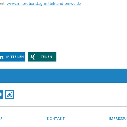
ent:
www.innovationstag-mittelstand-bmwe.de
MITTEILEN
TEILEN
AP
KONTAKT
IMPRESS