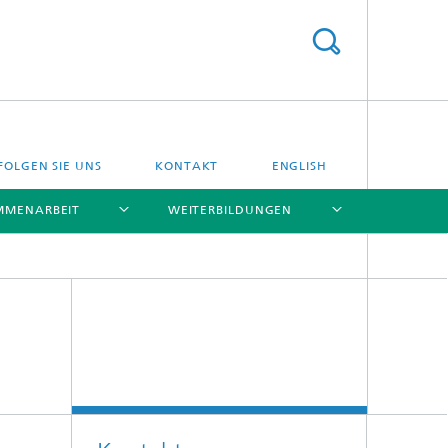
FOLGEN SIE UNS
KONTAKT
ENGLISH
MMENARBEIT
WEITERBILDUNGEN
[X]
[X]
[X]
[X]