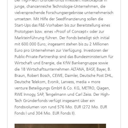
Der High-Tech Gründerfonds investiert Risikokapital in
junge, chancenreiche Technologie-Unternehmen, die
vielversprechende Forschungsergebnisse unternehmerisch
umsetzen. Mit Hilfe der Seedfinanzierung sollen die
Start-Ups das F&E-Vorhaben bis zur Bereitstellung eines
Prototypen bzw. eines »Proof of Concept« oder zur
Markteinführung führen. Der Fonds beteiligt sich initial
mit 600.000 Euro; insgesamt stehen bis zu 2 Millionen
Euro pro Unternehmen zur Verfügung. Investoren der
Public-Private-Partnership sind das Bundesministerium für
Wirtschaft und Energie, die KfW Bankengruppe sowie
die 18 Wirtschaftsunternehmen ALTANA, BASF, Bayer, B.
Braun, Robert Bosch, CEWE, Daimler, Deutsche Post DHL,
Deutsche Telekom, Evonik, Lanxess, media + more
venture Beteiligungs GmbH & Co. KG, METRO, Qiagen,
RWE Innogy, SAP, Tengelmann und Carl Zeiss. Der High-
Tech Gründerfonds verfügt insgesamt über ein
Fondsvolumen von rund 576 Mio. EUR (272 Mio. EUR
Fonds I und 304 Mio. EUR Fonds II).