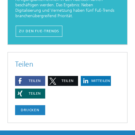
beschäftigen werden. Das Ergebnis: Neben
Digitalisierung und Vernetzung haben fünf FuE-Trends
branchenübergreifend Priorität.
ZU DEN FUE-TRENDS
Teilen
TEILEN
TEILEN
MITTEILEN
TEILEN
DRUCKEN