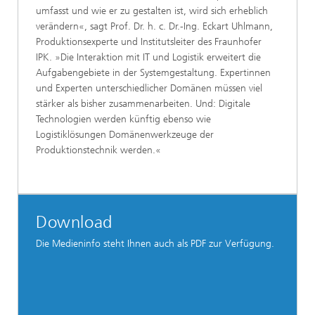
umfasst und wie er zu gestalten ist, wird sich erheblich
verändern«, sagt Prof. Dr. h. c. Dr.-Ing. Eckart Uhlmann,
Produktionsexperte und Institutsleiter des Fraunhofer
IPK. »Die Interaktion mit IT und Logistik erweitert die
Aufgabengebiete in der Systemgestaltung. Expertinnen
und Experten unterschiedlicher Domänen müssen viel
stärker als bisher zusammenarbeiten. Und: Digitale
Technologien werden künftig ebenso wie
Logistiklösungen Domänenwerkzeuge der
Produktionstechnik werden.«
Download
Die Medieninfo steht Ihnen auch als PDF zur Verfügung.