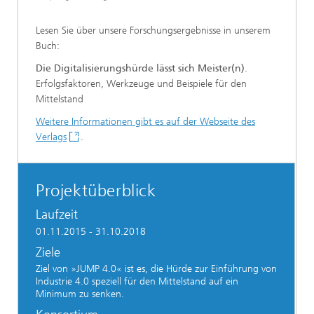
Lesen Sie über unsere Forschungsergebnisse in unserem
Buch:
Die Digitalisierungshürde lässt sich Meister(n)
.
Erfolgsfaktoren, Werkzeuge und Beispiele für den
Mittelstand
Weitere Informationen gibt es auf der Webseite des
Verlags
.
Projektüberblick
Laufzeit
01.11.2015 - 31.10.2018
Ziele
Ziel von »JUMP 4.0« ist es, die Hürde zur Einführung von
Industrie 4.0 speziell für den Mittelstand auf ein
Minimum zu senken.