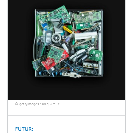
© gettyimages / Jorg Greuel
FUTUR: