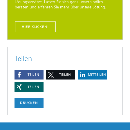
Lösungsansätze. Lassen Sie sich ganz unverbindlich
beraten und erfahren Sie mehr über unsere Lösung.
HIER KLICKEN!
Teilen
TEILEN
TEILEN
MITTEILEN
TEILEN
DRUCKEN