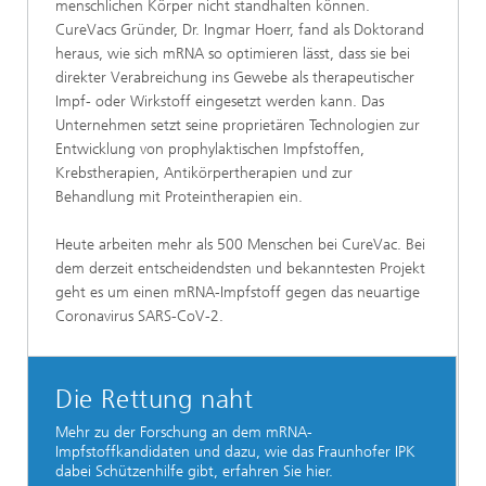
menschlichen Körper nicht standhalten können.
CureVacs Gründer, Dr. Ingmar Hoerr, fand als Doktorand
heraus, wie sich mRNA so optimieren lässt, dass sie bei
direkter Verabreichung ins Gewebe als therapeutischer
Impf- oder Wirkstoff eingesetzt werden kann. Das
Unternehmen setzt seine proprietären Technologien zur
Entwicklung von prophylaktischen Impfstoffen,
Krebstherapien, Antikörpertherapien und zur
Behandlung mit Proteintherapien ein.
Heute arbeiten mehr als 500 Menschen bei CureVac. Bei
dem derzeit entscheidendsten und bekanntesten Projekt
geht es um einen mRNA-Impfstoff gegen das neuartige
Coronavirus SARS-CoV-2.
Die Rettung naht
Mehr zu der Forschung an dem mRNA-
Impfstoffkandidaten und dazu, wie das Fraunhofer IPK
dabei Schützenhilfe gibt, erfahren Sie hier.