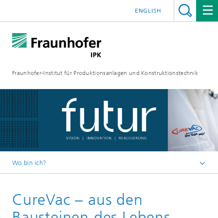
ENGLISH
Fraunhofer-Institut für Produktionsanlagen und Konstruktionstechnik
Wo bin ich?
Fraunhofer IPK
CureVac – aus den
Medien
FUTUR
Bausteinen des Lebens