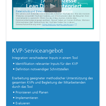
Datenschutz und Datenverarbeitung
Wir setzen zum Einbinden von Videos den Anbieter YouTube ein. Wie die meisten
Websites verwendet YouTube Cookies, um Informationen über die Besucher ihrer
Internetseite zu sammeln. Wenn Sie das Video starten, könnte dies
Datenverarbeitungsvorgänge auslösen. Darauf haben wir keinen Einfluss. Weitere
Informationen über Datenschutz bei YouTube finden Sie in deren
Datenschutzerklärung unter:
https://policies.google.com/privacy
KVP-Serviceangebot
Integration verschiedener Inputs in einem Tool
Identifikation relevanter Inputs für den KVP
Definition notwendiger Schnittstellen
Erarbeitung geeigneter methodischer Unterstützung des
gesamten KVPs und Begleitung der Mitarbeitenden
durch das Tool
Priorisieren und Planen
Implementieren
Evaluieren