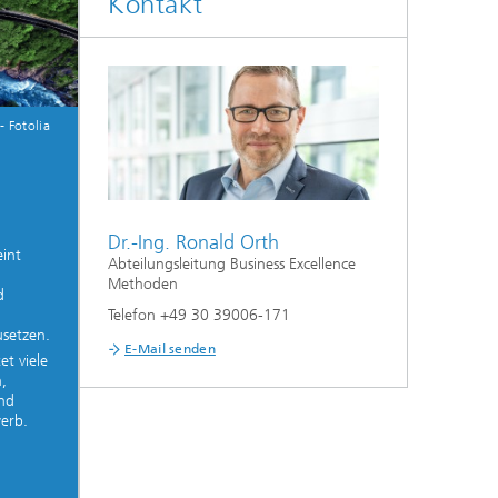
Kontakt
- Fotolia
Dr.-Ing. Ronald Orth
eint
Abteilungsleitung Business Excellence
Methoden
d
Telefon +49 30 39006-171
setzen.
E-Mail senden
et viele
,
nd
erb.