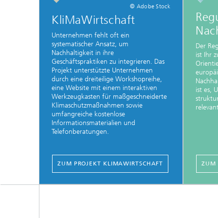
© Adobe Stock
Reg
KliMaWirtschaft
Nach
Unternehmen fehlt oft ein
systematischer Ansatz, um
Der Reg
Nachhaltigkeit in ihre
ist Ihr 
Geschäftspraktiken zu integrieren. Das
Orienti
Projekt unterstützte Unternehmen
europäi
durch eine dreiteilige Workshopreihe,
Nachhal
eine Website mit einem interaktiven
ist es,
Werkzeugkasten für maßgeschneiderte
struktu
Klimaschutzmaßnahmen sowie
relevan
umfangreiche kostenlose
Informationsmaterialien und
Telefonberatungen.
ZUM PROJEKT KLIMAWIRTSCHAFT
ZUM 