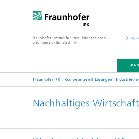
Fraunhofer-Institut für Produktionsanlagen
Fraun
und Konstruktionstechnik
BRA
Fraunhofer IPK
Kompetenzen & Lösungen
Industrietre
BRANCHEN
KOMPETENZEN & LÖSUNGEN
ZUSAMMENARBEIT
WEITERBILDUNGEN
Nachhaltiges Wirtschaf