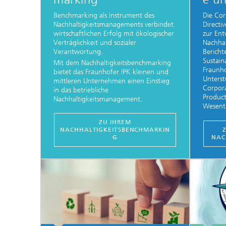
Benchmarking als Instrument des
Die Cor
Nachhaltigkeitsmanagements verbindet
Directi
wirtschaftlichen Erfolg mit ökologischer
zur Ent
Verträglichkeit und sozialer
Nachhal
Verantwortung.
Bericht
Sustain
Mit dem Nachhaltigkeitsbenchmarking
Fraunho
bietet das Fraunhofer IPK kleinen und
Unterst
mittleren Unternehmen einen Einstieg
Corpor
in das betriebliche
Product
Nachhaltigkeitsmanagement.
Wesentli
ZU IHREM
NACHHALTIGKEITSBENCHMARKIN
G
NAC