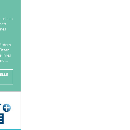
e setzen
haft
ines
ördern.
tützen
e Ihres
nd...
ELLE