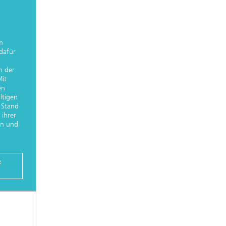
m
 dafür
n der
it
en
ltigen
 Stand
ihrer
en und
E