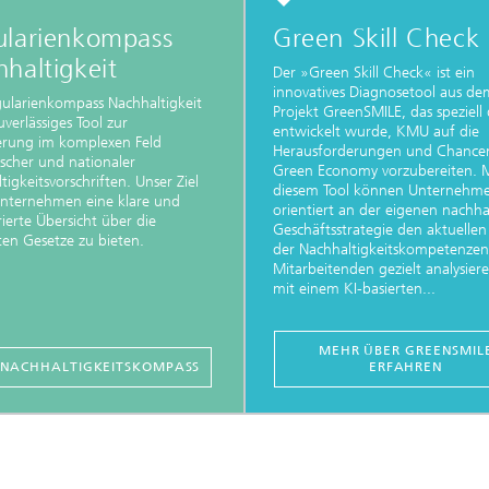
ularienkompass
Green Skill Check
haltigkeit
Der »Green Skill Check« ist ein
innovatives Diagnosetool aus de
ularienkompass Nachhaltigkeit
Projekt GreenSMILE, das speziell
zuverlässiges Tool zur
entwickelt wurde, KMU auf die
erung im komplexen Feld
Herausforderungen und Chance
scher und nationaler
Green Economy vorzubereiten. M
tigkeitsvorschriften. Unser Ziel
diesem Tool können Unternehm
 Unternehmen eine klare und
orientiert an der eigenen nachha
rierte Übersicht über die
Geschäftsstrategie den aktuellen
ten Gesetze zu bieten.
der Nachhaltigkeitskompetenzen 
Mitarbeitenden gezielt analysier
mit einem KI-basierten...
MEHR ÜBER GREENSMIL
NACHHALTIGKEITSKOMPASS
ERFAHREN