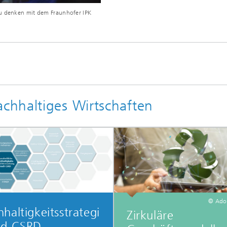
eu denken mit dem Fraunhofer IPK
chhaltiges Wirtschaften
© Ado
haltigkeitsstrategi
Zirkuläre
nd CSRD