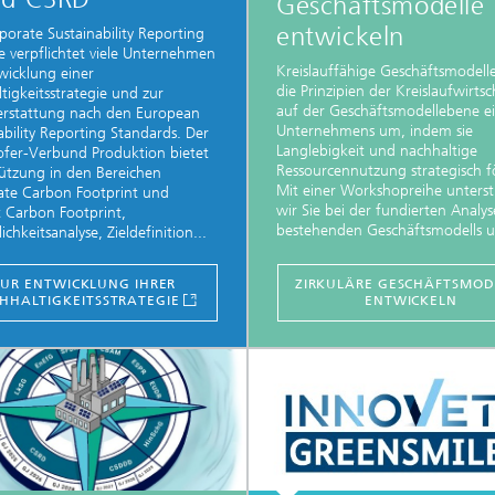
Geschäftsmodelle
entwickeln
porate Sustainability Reporting
ve verpflichtet viele Unternehmen
Kreislauffähige Geschäftsmodell
wicklung einer
die Prinzipien der Kreislaufwirtsc
tigkeitsstrategie und zur
auf der Geschäftsmodellebene e
erstattung nach den European
Unternehmens um, indem sie
ability Reporting Standards. Der
Langlebigkeit und nachhaltige
fer-Verbund Produktion bietet
Ressourcennutzung strategisch f
ützung in den Bereichen
Mit einer Workshopreihe unters
ate Carbon Footprint und
wir Sie bei der fundierten Analys
 Carbon Footprint,
bestehenden Geschäftsmodells u
chkeitsanalyse, Zieldefinition...
ZUR ENTWICKLUNG IHRER
ZIRKULÄRE GESCHÄFTSMOD
HHALTIGKEITSSTRATEGIE
ENTWICKELN