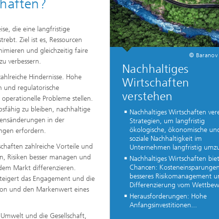
chaften?
e, die eine langfristige
rebt. Ziel ist es, Ressourcen
imieren und gleichzeitig faire
© Baranov 
zu verbessern.
Nachhaltiges
ahlreiche Hindernisse. Hohe
Wirtschaften
n und regulatorische
verstehen
operationelle Probleme stellen.
sfähig zu bleiben, nachhaltige
Nachhaltiges Wirtschaften ver
tensänderungen in der
Strategien, um langfristig
ökologische, ökonomische un
ngen erfordern.
soziale Nachhaltigkeit im
schaften zahlreiche Vorteile und
Unternehmen langfristig umzu
n, Risiken besser managen und
Nachhaltiges Wirtschaften biet
Chancen: Kosteneinsparungen
dem Markt differenzieren.
besseres Risikomanagement u
 steigert das Engagement und die
Differenzierung vom Wettbew
tion und den Markenwert eines
Herausforderungen: Hohe
Anfangsinvestitionen...
 Umwelt und die Gesellschaft,