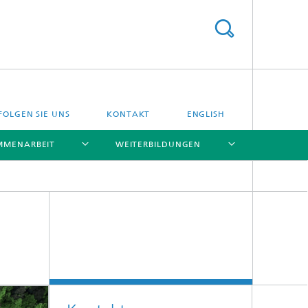
FOLGEN SIE UNS
KONTAKT
ENGLISH
MMENARBEIT
WEITERBILDUNGEN
[X]
[X]
[X]
[X]