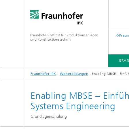
Fraunhofer-Institut für Produktionsanlagen
Fraun
und Konstruktionstechnik
BRA
Fraunhofer IPK
Weiterbildungen
Enabling MBSE – Einfü
BRANCHEN
KOMPETENZEN & LÖSUNGEN
ZUSAMMENARBEIT
WEITERBILDUNGEN
Enabling MBSE – Einfü
Systems Engineering
Grundlagenschulung