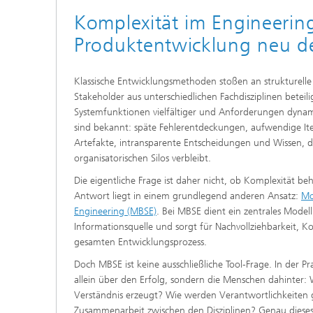
Komplexität im Engineerin
Produktentwicklung neu d
Klassische Entwicklungsmethoden stoßen an strukturelle
Stakeholder aus unterschiedlichen Fachdisziplinen beteil
Systemfunktionen vielfältiger und Anforderungen dyna
sind bekannt: späte Fehlerentdeckungen, aufwendige Iter
Artefakte, intransparente Entscheidungen und Wissen, d
organisatorischen Silos verbleibt.
Die eigentliche Frage ist daher nicht, ob Komplexität beh
Antwort liegt in einem grundlegend anderen Ansatz:
Mo
Engineering (MBSE)
. Bei MBSE dient ein zentrales Model
Informationsquelle und sorgt für Nachvollziehbarkeit, Ko
gesamten Entwicklungsprozess.
Doch MBSE ist keine ausschließliche Tool-Frage. In der Pr
allein über den Erfolg, sondern die Menschen dahinter:
Verständnis erzeugt? Wie werden Verantwortlichkeiten g
Zusammenarbeit zwischen den Disziplinen? Genau dieses 