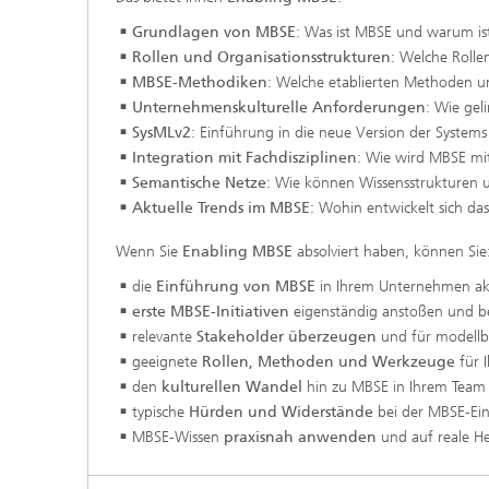
Grundlagen von MBSE
: Was ist MBSE und warum is
Rollen und Organisationsstrukturen
: Welche Rolle
MBSE-Methodiken
: Welche etablierten Methoden 
Unternehmenskulturelle Anforderungen
: Wie gel
SysMLv2
: Einführung in die neue Version der Syste
Integration mit Fachdisziplinen
: Wie wird MBSE mi
Semantische Netze
: Wie können Wissensstrukturen
Aktuelle Trends
im MBSE
: Wohin entwickelt sich da
Wenn Sie
Enabling MBSE
absolviert haben, können Sie
die
Einführung von MBSE
in Ihrem Unternehmen akt
erste MBSE-Initiativen
eigenständig anstoßen und be
relevante
Stakeholder überzeugen
und für modellb
geeignete
Rollen, Methoden und Werkzeuge
für 
den
kulturellen Wandel
hin zu MBSE in Ihrem Team 
typische
Hürden und Widerstände
bei der MBSE-Ein
MBSE-Wissen
praxisnah anwenden
und auf reale H