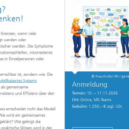
g?
enken!
 Grenzen, wenn viele
igt werden oder
mischer werden. Die Symptome
ationsschleifen, inkonsistente
as in Einzelpersonen oder
errschbar ist, sondern wie. Die
© Fraunhofer IPK / gene
dellbasiertes Systems
Anmeldung
l als gemeinsame
Termin:
10. – 11.11.2026
nsistenz und Effizienz über den
Ort:
Online, MS-Teams
Gebühr:
1.250,– € zzgl. USt.
axis entscheidet nicht das Modell
 Wie wird ein gemeinsames
eklärt? Wie gelingt die
praktische Wissen wird in der