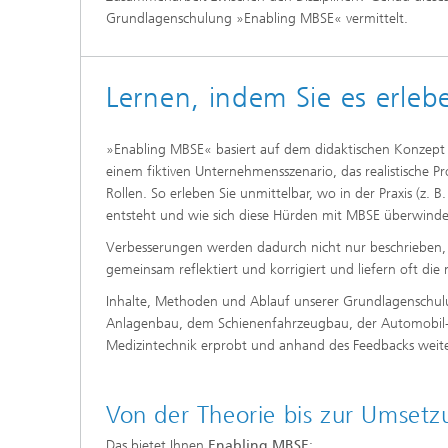
Grundlagenschulung »Enabling MBSE« vermittelt.
Lernen, indem Sie es erleb
»Enabling MBSE« basiert auf dem didaktischen Konzept de
einem fiktiven Unternehmensszenario, das realistische 
Rollen. So erleben Sie unmittelbar, wo in der Praxis (z. 
entsteht und wie sich diese Hürden mit MBSE überwinde
Verbesserungen werden dadurch nicht nur beschrieben, so
gemeinsam reflektiert und korrigiert und liefern oft die 
Inhalte, Methoden und Ablauf unserer Grundlagenschul
Anlagenbau, dem Schienenfahrzeugbau, der Automobil- un
Medizintechnik erprobt und anhand des Feedbacks weite
Von der Theorie bis zur Umset
Das bietet Ihnen
Enabling MBSE
: