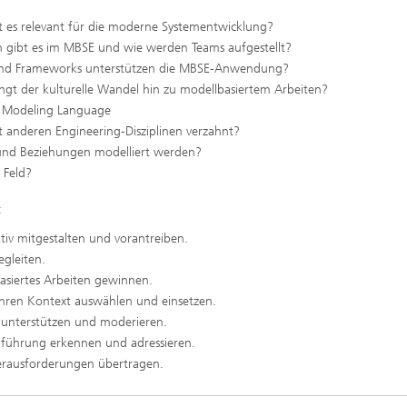
t es relevant für die moderne Systementwicklung?
n gibt es im MBSE und wie werden Teams aufgestellt?
und Frameworks unterstützen die MBSE-Anwendung?
ingt der kulturelle Wandel hin zu modellbasiertem Arbeiten?
ms Modeling Language
t anderen Engineering-Disziplinen verzahnt?
 und Beziehungen modelliert werden?
s Feld?
:
iv mitgestalten und vorantreiben.
gleiten.
asiertes Arbeiten gewinnen.
Ihren Kontext auswählen und einsetzen.
unterstützen und moderieren.
führung erkennen und adressieren.
erausforderungen übertragen.