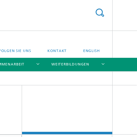
FOLGEN SIE UNS
KONTAKT
ENGLISH
MMENARBEIT
WEITERBILDUNGEN
[X]
[X]
[X]
[X]