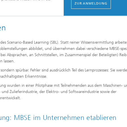
ZUR ANMELDUNG
en
s Scenario-Based Learning (SBL). Statt reiner Wissensvermittlung arbeiten
Problemstellungen abbildet, und übernehmen dabei verschiedene MBSE-spez
B. bei Absprachen, an Schnittstellen, im Zusammenspiel der Beteiligten) Rei
n lassen.
ndern spürbar. Fehler sind ausdrücklich Teil des Lernprozesses: Sie werd
nachhaltigsten Erkenntnisse.
ung wurden in einer Pilotphase mit Teilnehmenden aus dem Maschinen- u
d Zulieferindustrie, der Elektro- und Softwareindustrie sowie der
rentwickelt.
zung: MBSE im Unternehmen etablieren